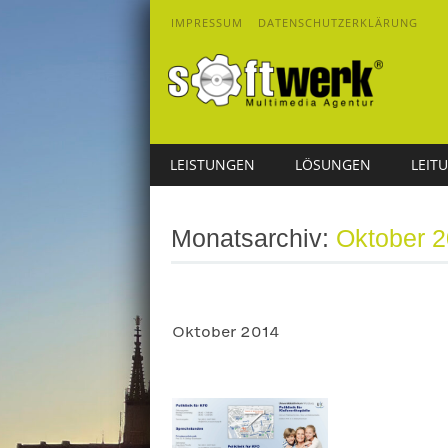
IMPRESSUM
DATENSCHUTZERKLÄRUNG
Main menu
Skip
LEISTUNGEN
LÖSUNGEN
LEIT
to
content
Monatsarchiv:
Oktober 
Oktober 2014