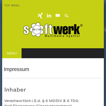
TOP MENU
mail
Main menu
Skip
MENU
to
content
Impressum
Inhaber
Verantwortlich i.S.d. § 6 MDStV & 6 TDG
Rolf Steigemann (Einzelunternehmer)