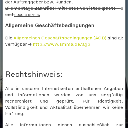
der Auftraggeber bzw. Kunden.
Bildmontage Zahnräder mit Fotos von istockphoto –
000
und
000031157296
Allgemeine Geschäftsbedingungen
Die
Allgemeinen Geschäftsbedingungen (AGB)
sind als 
verfügbar →
http://www.smma.de/agb
Rechtshinweis:
Alle in unseren Internetseiten enthaltenen Angaben
und Informationen wurden von uns sorgfältig
recherchiert und geprüft. Für Richtigkeit,
Vollständigkeit und Aktualität übernehmen wir keine
Haftung.
Alle Informationen dienen ausschließlich zur