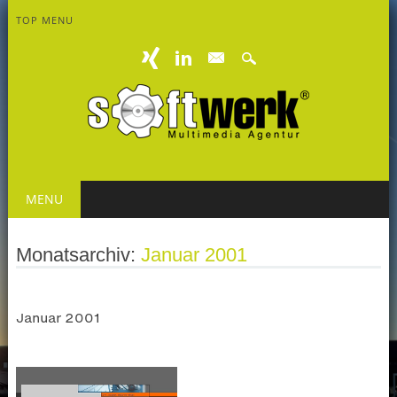
TOP MENU
mail
Main menu
Skip
MENU
to
content
Monatsarchiv:
Januar 2001
Januar 2001