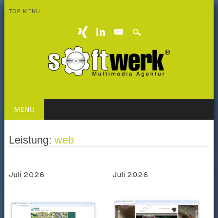
TOP MENU
mail
Main menu
Skip
MENU
to
content
Leistung:
web
Juli 2026
Juli 2026