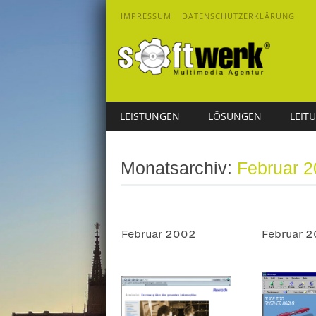
IMPRESSUM
DATENSCHUTZERKLÄRUNG
Main menu
Skip
LEISTUNGEN
LÖSUNGEN
LEIT
to
content
Monatsarchiv:
Februar 
Februar 2002
Februar 