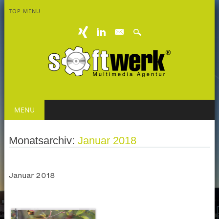
TOP MENU
mail
Main menu
Skip
MENU
to
content
Monatsarchiv:
Januar 2018
Januar 2018