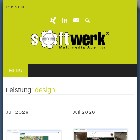
TOP MENU
mail
Main menu
Skip
MENU
to
content
Leistung:
design
Juli 2026
Juli 2026