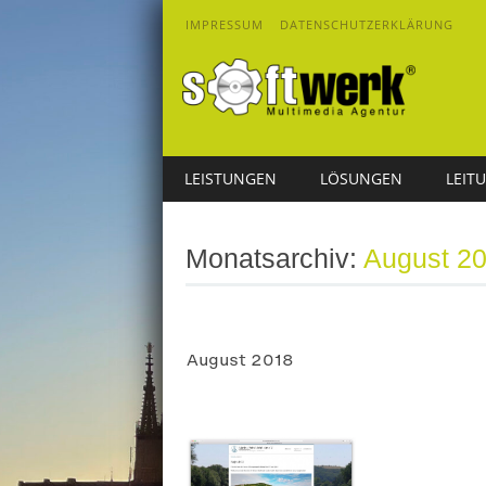
IMPRESSUM
DATENSCHUTZERKLÄRUNG
Main menu
Skip
LEISTUNGEN
LÖSUNGEN
LEIT
to
content
Monatsarchiv:
August 2
August 2018