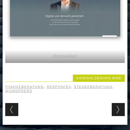
Screenshot
CODING
,
DESIGN
,
WEB
FINANZBERATUNG
,
RESPONISV
,
STEUERBERATUNG
,
WORDPRESS
Post navigation