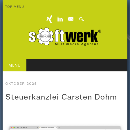
TOP MENU
mail
Main menu
Skip
MENU
to
content
OKTOBER 2025
Steuerkanzlei Carsten Dohm